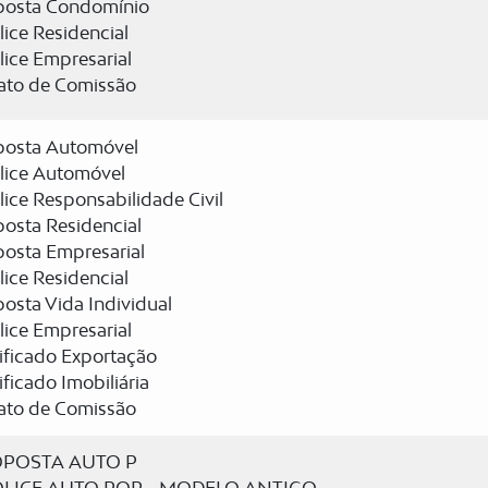
posta Condomínio
ice Residencial
ice Empresarial
rato de Comissão
posta Automóvel
lice Automóvel
ice Responsabilidade Civil
osta Residencial
posta Empresarial
ice Residencial
osta Vida Individual
ice Empresarial
ificado Exportação
ificado Imobiliária
rato de Comissão
POSTA AUTO P