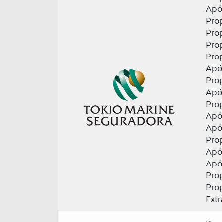
Apó
Prop
Pro
Pro
Pro
Apól
Prop
Apól
Prop
Apó
Apól
Pro
Apó
Apó
Pro
Pro
Ext