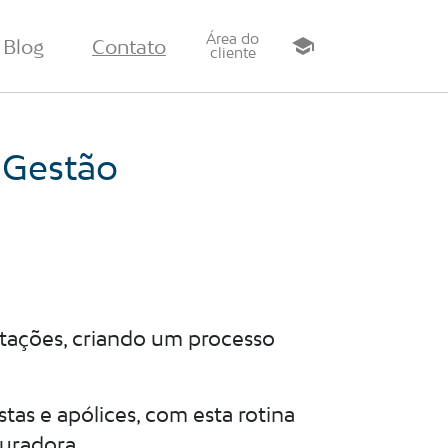
Área do
Blog
Contato
school
cliente
Gestão
tações, criando um processo
as e apólices, com esta rotina
guradora.