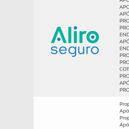
APO
APO
APÓ
PRO
PRO
END
APÓ
EN
PRO
PRO
CO
PRO
APÓ
PRO
Pro
Apó
Prop
Apól