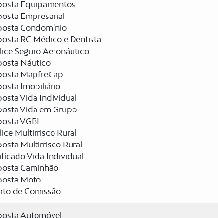
posta Equipamentos
posta Empresarial
posta Condomínio
posta RC Médico e Dentista
lice Seguro Aeronáutico
posta Náutico
posta MapfreCap
osta Imobiliário
osta Vida Individual
posta Vida em Grupo
posta VGBL
ice Multirrisco Rural
osta Multirrisco Rural
ificado Vida Individual
posta Caminhão
posta Moto
rato de Comissão
posta Automóvel