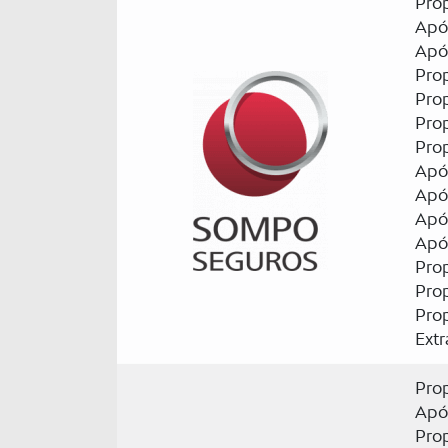
Pro
Apó
Apól
Prop
Pro
Pro
Pro
Apól
Apó
Apó
Apól
Prop
Prop
Prop
Ext
Pro
Apó
Prop