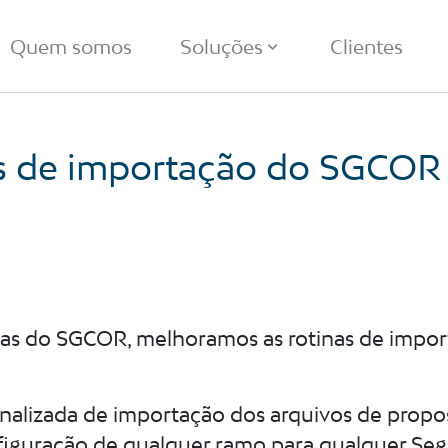
Quem somos
Soluções
Clientes
s de importação do
SGCOR
nas do SGCOR, melhoramos as rotinas de impor
alizada de importação dos arquivos de propost
nfiguração de qualquer ramo para qualquer Se