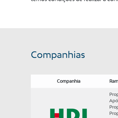
Companhias
Companhia
Ram
Pro
Apó
Prop
Pro