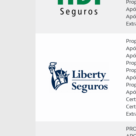
Pro
Apól
Apól
Ext
Pro
Apó
Apól
Prop
Pro
Apól
Prop
Apól
Cert
Cert
Ext
PRO